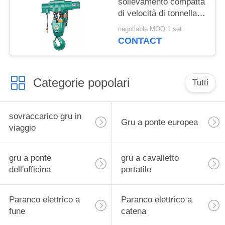
sollevamento compatta
di velocità di tonnellata
0.7-1.2m/Min del
negotiable MOQ:1 set
paranco a catena 16
CONTACT
dell'aria
Categorie popolari
Tutti
sovraccarico gru in
Gru a ponte europea
viaggio
gru a ponte
gru a cavalletto
dell'officina
portatile
Paranco elettrico a
Paranco elettrico a
fune
catena