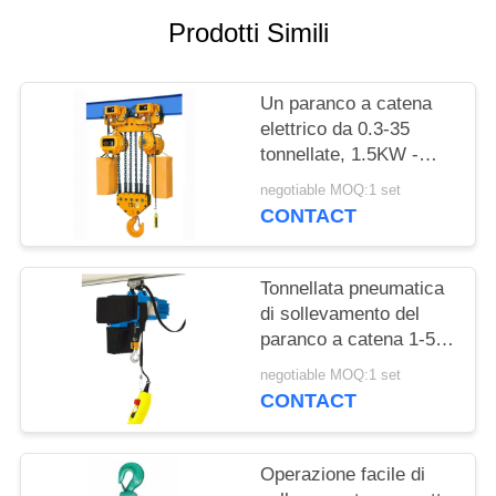
PRIVACY
Prodotti Simili
POLICY
Un paranco a catena
elettrico da 0.3-35
tonnellate, 1.5KW -
OEM resistente del
negotiable MOQ:1 set
paranco a catena 3KW
CONTACT
disponibile
Tonnellata pneumatica
di sollevamento del
paranco a catena 1-50
del carico per
negotiable MOQ:1 set
l'estrazione mineraria
CONTACT
della manutenzione
facile
Operazione facile di