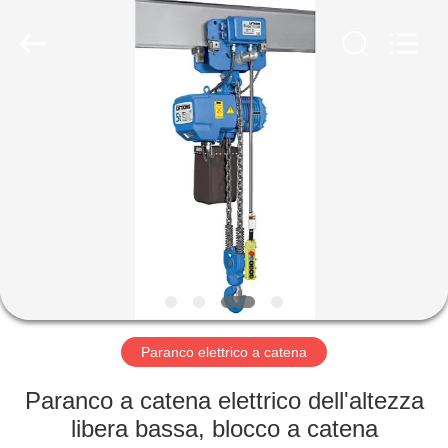
Henan
Silence
Industry
Co.,
Ltd..
All
Rights
Reserved.
CASA
PRODOTTI
CIRCA
NOI
GIRO
DELLA
Paranco elettrico a catena
FABBRICA
Paranco a catena elettrico dell'altezza
libera bassa, blocco a catena