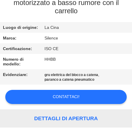
CONTROLLO
motorizzato a basso rumore con il
carrello
DI
QUALITÀ
Luogo di origine:
La Cina
CONTATTICI
Marca:
Silence
Certificazione:
ISO CE
RICHIEDA
Numero di
HHBB
modello:
UNA
Evidenziare:
,
gru elettrica del blocco a catena
CITAZIONE
paranco a catena pneumatico
MAPPA
CONTATTACI!
DEL
SITO
DETTAGLI DI APERTURA