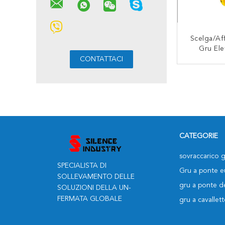
Scelga/aff
Gru Ele
Dell'al
Doppia Ve
CON
Disponib
Ton
CATEGORIE
sovraccarico g
SPECIALISTA DI
Gru a ponte 
SOLLEVAMENTO DELLE
gru a ponte de
SOLUZIONI DELLA UN-
FERMATA GLOBALE
gru a cavallett