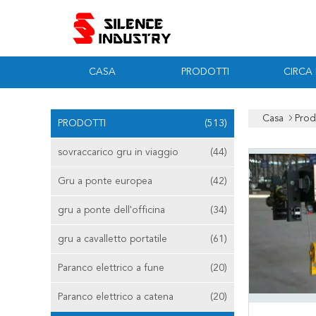
CASA
PRODOTTI
CIRCA
Casa
Prod
PRODOTTI
(513)
sovraccarico gru in viaggio
(44)
Gru a ponte europea
(42)
gru a ponte dell'officina
(34)
gru a cavalletto portatile
(61)
Paranco elettrico a fune
(20)
Paranco elettrico a catena
(20)