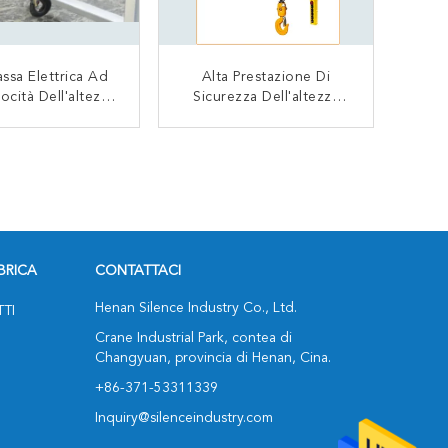
ssa Elettrica Ad
Alta Prestazione Di
ocità Dell'altezza
Sicurezza Dell'altezza
Uno Sforzo Basso
Libera 2000kg Del
 Tonnellate Per
Paranco A Catena Di
CONTATTACI
CONTATTACI
re Carico Massimo
Giallo Del Compatto
Basso Di Colore
BRICA
CONTATTACI
Henan Silence Industry Co., Ltd.
TTI
Crane Industrial Park, contea di
Changyuan, provincia di Henan, Cina.
+86-371-53311339
Inquiry@silenceindustry.com