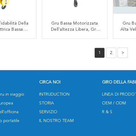
idabilità Della
Gru Bassa Motorizzata
Gru Ba
ttrica Bassa
Dell'altezza Libera, Gru
Alta Vel
tezza Libera
Di Sollevamento Elettrica
Libera 
locità Le Alta
Del Cavo Metallico
Di 5
TATTACI
CONTATTACI
ile 0,5 - 20
D'acciaio 10 Tonnellate
Solleva
1
2
>
nellate
CIRCA NOI
GIRO DELLA FAB
ru in viaggio
INTRUDUCTION
LINEA DI PRODO
europea
STORIA
OEM / ODM
ll'officina
SERVIZIO
R & S
o portatile
IL NOSTRO TEAM