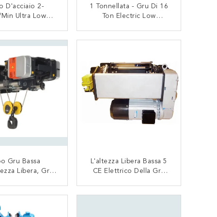
o D'acciaio 2-
1 Tonnellata - Gru Di 16
Min Ultra Low
Ton Electric Low
om Hoist Con Il
Headroom Trolley In
ancio Della
Officina
CONTATTACI
CONTATTACI
ospensione
po Gru Bassa
L'altezza Libera Bassa 5
tezza Libera, Gru
CE Elettrico Della Gru
imbracatura Del
380V 440V 690V Del
Metallico Della
Cavo Metallico Di
CONTATTACI
CONTATTACI
 Del Gruppo Di
Tonnellata Ha Approvato
Da 10 Tonnellate