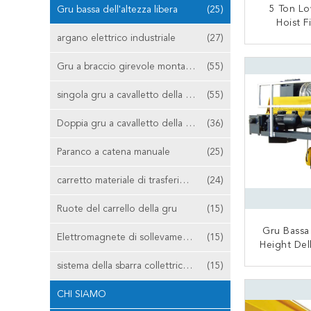
5 Ton L
Gru bassa dell'altezza libera
(25)
Hoist 
Motorizzat
argano elettrico industriale
(27)
C
CON
Gru a braccio girevole montata colonna
(55)
singola gru a cavalletto della trave
(55)
Doppia gru a cavalletto della trave
(36)
Paranco a catena manuale
(25)
carretto materiale di trasferimento
(24)
Ruote del carrello della gru
(15)
Gru Bassa
Elettromagnete di sollevamento
(15)
Height Dell
Del Cavo
sistema della sbarra collettrice della gru
(15)
CON
CHI SIAMO