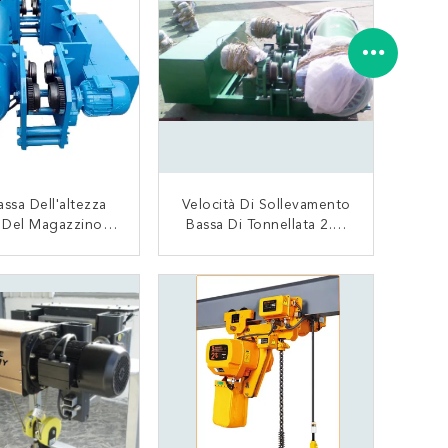
Singola
ssa Dell'altezza
Velocità Di Sollevamento
 Del Magazzino,
Bassa Di Tonnellata 2.8-
lettrica Leggera
7.8 M/min Della Gru 3
le 7 Tonnellate
Del Carrello Dell'altezza
CONTATTACI
CONTATTACI
Libera Dell'imbracatura
Del Cavo Metallico