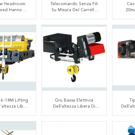
ow Headroom
Telecomando Senza Fili
Cav
Fixed Hanno
Su Misura Del Carrello
20m/
o Il Paranco A
Della Gru Di Basso
Headro
atena
Profilo Della Monorotaia
G
TATTACI
CONTATTACI
10T
S
 6-18M Lifting
Gru Bassa Elettrica
Ti
'altezza Libera
Dell'altezza Libera Di
Dell'al
 Metallico 5T
380V 50Hz Con Il Motore
Dell'
Della Germania Una
Cavo 
TATTACI
CONTATTACI
Manutenzione Facile Di 5
Trave
Tonnellate
Lavoro 