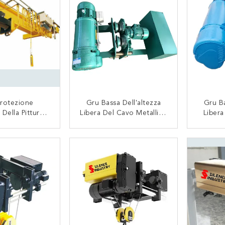
Protezione
Gru Bassa Dell'altezza
Gru Ba
Della Pittura
Libera Del Cavo Metallico
Libera
rniciatura A
Elettrico, Costruzione
Gru E
'altezza Libera
Robusta Della Gru Di
Durevo
TATTACI
CONTATTACI
a Gru Del Cavo
Basso Profilo
co Di M/min