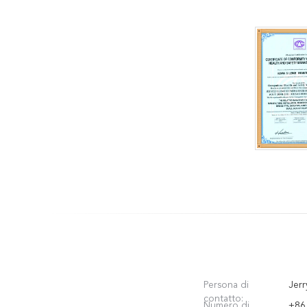
Persona di
Jerr
contatto:
Numero di
+86