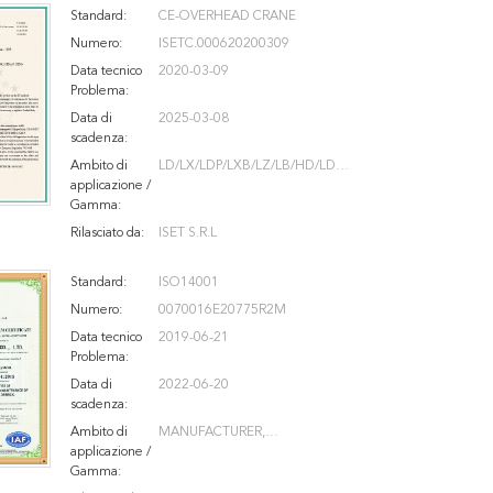
Standard:
CE-OVERHEAD CRANE
Numero:
ISETC.000620200309
Data tecnico
2020-03-09
Problema:
Data di
2025-03-08
scadenza:
Ambito di
LD/LX/LDP/LXB/LZ/LB/HD/LDY/
applicazione /
LH/LHB/LHO/QD/QZ/QDY/QC/
Gamma:
QL/QN/QP/QY/QE/QDX/YZ/QB
Rilasciato da:
ISET S.R.L
Standard:
ISO14001
Numero:
0070016E20775R2M
Data tecnico
2019-06-21
Problema:
Data di
2022-06-20
scadenza:
Ambito di
MANUFACTURER,
applicazione /
INSTALLATION, TRANSFORM
Gamma:
AND MAINTENANCE