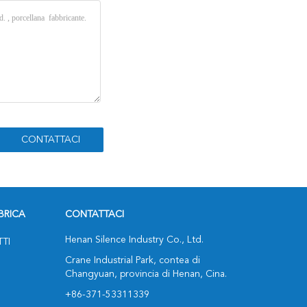
BRICA
CONTATTACI
Henan Silence Industry Co., Ltd.
TTI
Crane Industrial Park, contea di
Changyuan, provincia di Henan, Cina.
+86-371-53311339