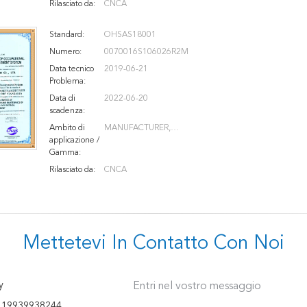
Rilasciato da:
CNCA
Standard:
OHSAS18001
Numero:
0070016S106026R2M
Data tecnico
2019-06-21
Problema:
Data di
2022-06-20
scadenza:
Ambito di
MANUFACTURER,
applicazione /
INSTALLATION, TRANSFORM
Gamma:
AND MAINTENANCE
Rilasciato da:
CNCA
Mettetevi In ​​contatto Con Noi
y
Entri nel vostro messaggio
 19939938244