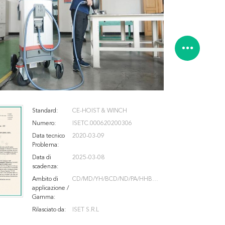
Standard:
CE-HOIST & WINCH
Numero:
ISETC.000620200306
Data tecnico
2020-03-09
Problema:
Data di
2025-03-08
scadenza:
Ambito di
CD/MD/YH/BCD/ND/PA/HHBB/
applicazione /
VA/HS/CB/VC/JK/JM/JKD/JKL/J
Gamma:
MM/JTP/JTK
Rilasciato da:
ISET S.R.L