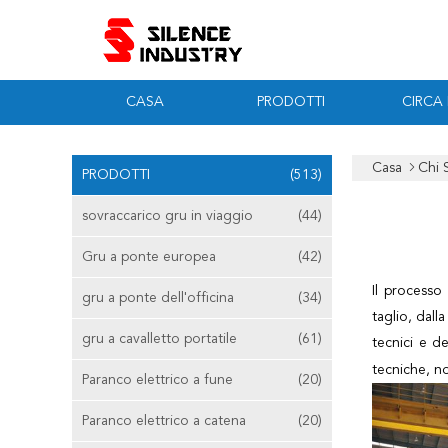
CASA
PRODOTTI
CIRCA
Casa
Chi 
PRODOTTI
(513)
sovraccarico gru in viaggio
(44)
Gru a ponte europea
(42)
Il processo
gru a ponte dell'officina
(34)
taglio, dall
gru a cavalletto portatile
(61)
tecnici e d
tecniche, no
Paranco elettrico a fune
(20)
Paranco elettrico a catena
(20)