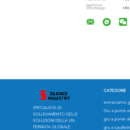
telefono:
WhatsApp:
+86
CATEGORIE
sovraccarico g
SPECIALISTA DI
Gru a ponte 
SOLLEVAMENTO DELLE
gru a ponte de
SOLUZIONI DELLA UN-
FERMATA GLOBALE
gru a cavallett