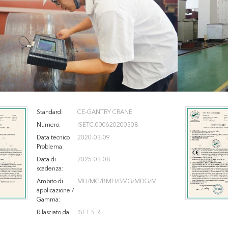
Standard:
CE-GANTRY CRANE
Numero:
ISETC.000620200308
Data tecnico
2020-03-09
Problema:
Data di
2025-03-08
scadenza:
Ambito di
MH/MG/BMH/BMG/MDG/MDC
applicazione /
/MDZ/ME/MHO/MGO/PT/RTG/
Gamma:
RMG
Rilasciato da:
ISET S.R.L