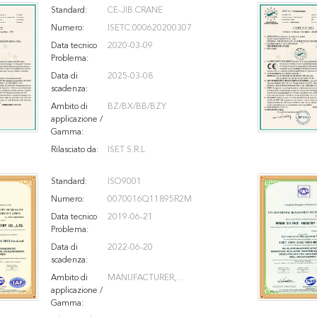
Standard:
CE-JIB CRANE
Numero:
ISETC.000620200307
Data tecnico
2020-03-09
Problema:
Data di
2025-03-08
scadenza:
Ambito di
BZ/BX/BB/BZY
applicazione /
Gamma:
Rilasciato da:
ISET S.R.L
Standard:
ISO9001
Numero:
0070016Q11895R2M
Data tecnico
2019-06-21
Problema:
Data di
2022-06-20
scadenza:
Ambito di
MANUFACTURER,
applicazione /
INSTALLATION, TRANSFORM
Gamma:
AND MAINTENANCE