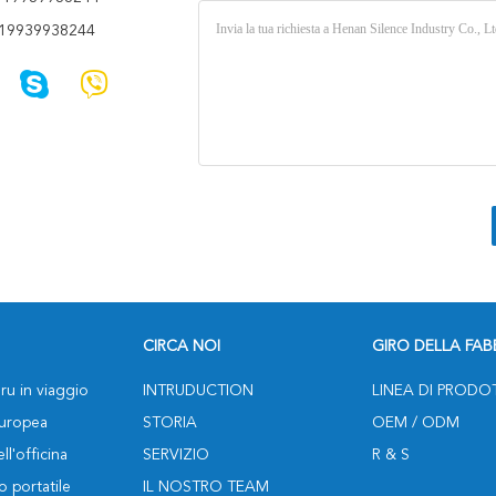
19939938244
CIRCA NOI
GIRO DELLA FAB
ru in viaggio
INTRUDUCTION
LINEA DI PRODO
europea
STORIA
OEM / ODM
ll'officina
SERVIZIO
R & S
o portatile
IL NOSTRO TEAM