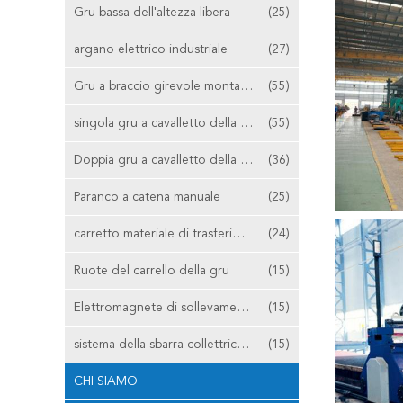
Gru bassa dell'altezza libera
(25)
argano elettrico industriale
(27)
Gru a braccio girevole montata colonna
(55)
singola gru a cavalletto della trave
(55)
Doppia gru a cavalletto della trave
(36)
Paranco a catena manuale
(25)
carretto materiale di trasferimento
(24)
Ruote del carrello della gru
(15)
Elettromagnete di sollevamento
(15)
sistema della sbarra collettrice della gru
(15)
CHI SIAMO