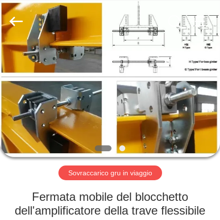
Henan
Silence
Industry
Co.,
Ltd..
All
Rights
Reserved.
CASA
PRODOTTI
CIRCA
NOI
GIRO
DELLA
Sovraccarico gru in viaggio
FABBRICA
Fermata mobile del blocchetto
dell'amplificatore della trave flessibile