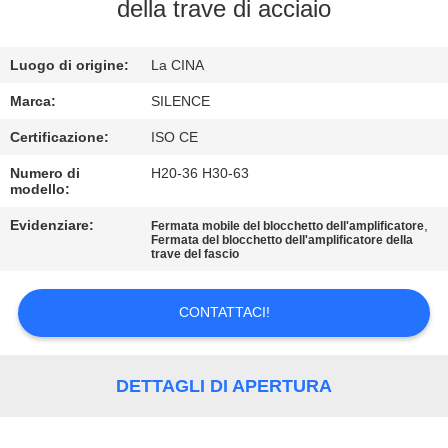
CONTROLLO
della trave di acciaio
DI
Luogo di origine:
La CINA
QUALITÀ
Marca:
SILENCE
CONTATTICI
Certificazione:
ISO CE
Numero di
H20-36 H30-63
modello:
RICHIEDA
UNA
Evidenziare:
,
Fermata mobile del blocchetto dell'amplificatore
Fermata del blocchetto dell'amplificatore della
trave del fascio
CITAZIONE
CONTATTACI!
MAPPA
DEL
DETTAGLI DI APERTURA
SITO