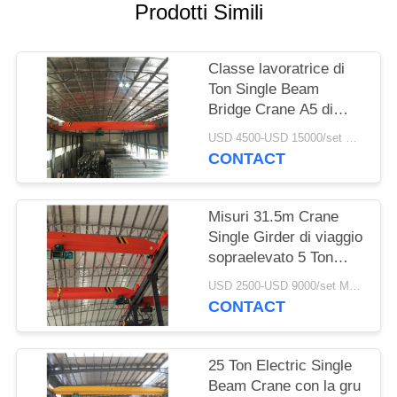
PRIVACY
Prodotti Simili
POLICY
Classe lavoratrice di
Ton Single Beam
Bridge Crane A5 di
doppia velocità 12
USD 4500-USD 15000/set MOQ:1 insieme
CONTACT
Misuri 31.5m Crane
Single Girder di viaggio
sopraelevato 5 Ton
With Track
USD 2500-USD 9000/set MOQ:1 insieme
CONTACT
25 Ton Electric Single
Beam Crane con la gru