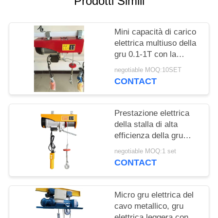
Prodotti Simili
PRIVACY
POLICY
Mini capacità di carico
elettrica multiuso della
gru 0.1-1T con la
certificazione di iso del
negotiable MOQ:10SET
CE
CONTACT
Prestazione elettrica
della stalla di alta
efficienza della gru
1000kg del cavo
negotiable MOQ:1 set
metallico della
CONTACT
costruzione
Micro gru elettrica del
cavo metallico, gru
elettrica leggera con la