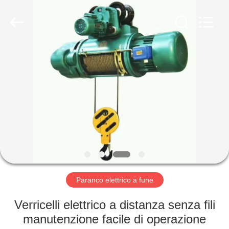
Henan
Silence
Industry
Co.,
Ltd..
All
Rights
Reserved.
CASA
PRODOTTI
CIRCA
NOI
GIRO
DELLA
Paranco elettrico a fune
FABBRICA
Verricelli elettrico a distanza senza fili
manutenzione facile di operazione