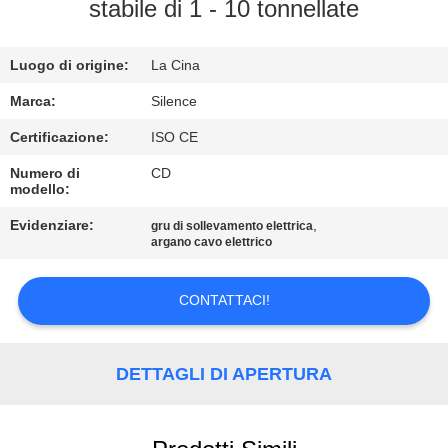
CONTROLLO
stabile di 1 - 10 tonnellate
DI
Luogo di origine:
La Cina
QUALITÀ
Marca:
Silence
CONTATTICI
Certificazione:
ISO CE
Numero di
CD
modello:
RICHIEDA
UNA
Evidenziare:
,
gru di sollevamento elettrica
argano cavo elettrico
CITAZIONE
CONTATTACI!
MAPPA
DEL
DETTAGLI DI APERTURA
SITO