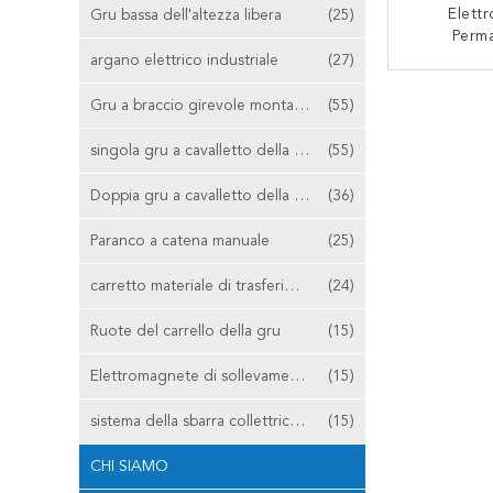
Elett
Gru bassa dell'altezza libera
(25)
Perm
Sollevamen
argano elettrico industriale
(27)
Scrapy
CON
Certific
Gru a braccio girevole montata colonna
(55)
singola gru a cavalletto della trave
(55)
Doppia gru a cavalletto della trave
(36)
Paranco a catena manuale
(25)
carretto materiale di trasferimento
(24)
Ruote del carrello della gru
(15)
Elettromagnete di sollevamento
(15)
sistema della sbarra collettrice della gru
(15)
CHI SIAMO