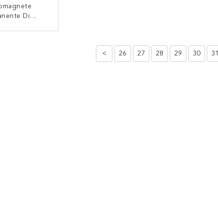
romagnete
anente Di
to Elettrico Di
ard Con La
TATTACI
azione Di Iso
<
26
27
28
29
30
3