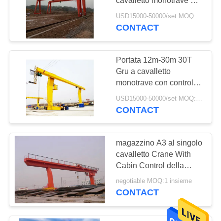
cavalletto monotrave da
32 tonnellate
USD15000-50000/set MOQ:1 set
CONTACT
Portata 12m-30m 30T
Gru a cavalletto
monotrave con controllo
cabina
USD15000-50000/set MOQ:1 set
CONTACT
magazzino A3 al singolo
cavalletto Crane With
Cabin Control della
trave A5
negotiable MOQ:1 insieme
CONTACT