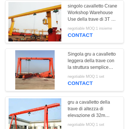
singolo cavalletto Crane
Workshop Warehouse
Use della trave di 3T 5T
10T
negotiable MOQ:1 insieme
CONTACT
Singola gru a cavalletto
leggera della trave con
la struttura semplice
della gru elettrica
negotiable MOQ:1 set
CONTACT
gru a cavalletto della
trave di altezza di
elevazione di 32m
singola adatta a
negotiable MOQ:1 set
caricamento generale