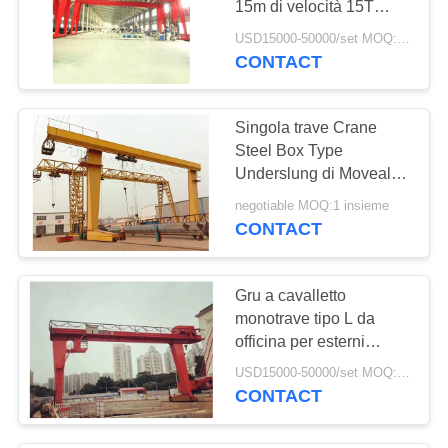
15m di velocità 15T
singola
USD15000-50000/set MOQ:1 insieme
CONTACT
Singola trave Crane
Steel Box Type
Underslung di Movealbe
100KN
negotiable MOQ:1 insieme
CONTACT
Gru a cavalletto
monotrave tipo L da
officina per esterni
montata su rotaia
USD15000-50000/set MOQ:1 set
CONTACT