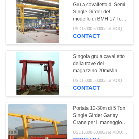
Gru a cavalletto di Semi
Single Girder del
modello di BMH 17 Ton
Box Type Easy
USD15000-50000/set MOQ:1 insieme
Installation
CONTACT
Singola gru a cavalletto
della trave del
magazzino 20m/Min
32m
USD15000-50000/set MOQ:1 insieme
CONTACT
Portata 12-30m di 5 Ton
Single Girder Gantry
Crane per il maneggio
del materiale
USD15000-50000/set MOQ:1 insieme