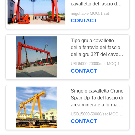
PRIVACY
cavalletto del fascio da
POLICY
10 tonnellate per la
negotiable MOQ:1 set
fabbrica industriale
CONTACT
Tipo gru a cavalletto
della ferrovia del fascio
della gru 32T del cavo
metallico singola
USD5000-20000/set MOQ:1 insieme
CONTACT
Singolo cavalletto Crane
Span Up To del fascio di
area minerale a forma di
scatola rigida 30M
USD15000-50000/set MOQ:1 insieme
CONTACT