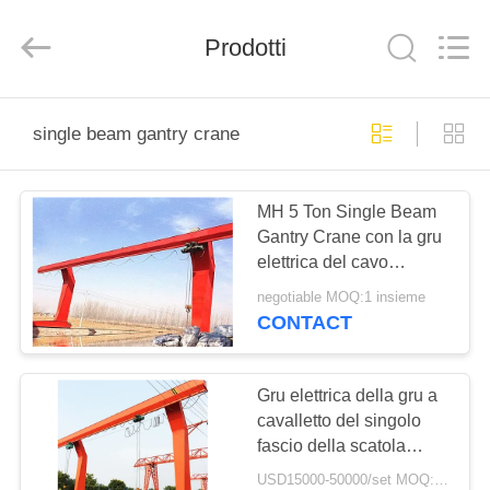
Henan
Silence
Industry
Prodotti
Co.,
Ltd..
All
Rights
Reserved.
CASA
single beam gantry crane
PRODOTTI
MH 5 Ton Single Beam
Gantry Crane con la gru
CIRCA
elettrica del cavo
NOI
metallico
negotiable MOQ:1 insieme
CONTACT
GIRO
DELLA
Gru elettrica della gru a
cavalletto del singolo
FABBRICA
fascio della scatola
d'acciaio tipo 20T
USD15000-50000/set MOQ:1 set