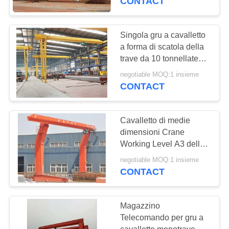
CONTACT
Singola gru a cavalletto
a forma di scatola della
trave da 10 tonnellate
con la pista di P30 P38
negotiable MOQ:1 insieme
CONTACT
Cavalletto di medie
dimensioni Crane
Working Level A3 della
trave della portata 7m
negotiable MOQ:1 insieme
della fabbrica singolo
CONTACT
Magazzino
Telecomando per gru a