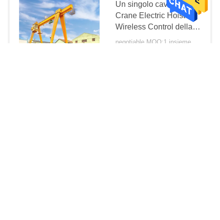
Un singolo cavalletto
Crane Electric Hoist
Wireless Control della
trave della struttura 15T
negotiable MOQ:1 insieme
CONTACT
Inossidabile scelga
l'altezza di elevazione
della gru a cavalletto del
fascio 32m con lo
negotiable MOQ:1 set
spalmatore un CE da 15
CONTACT
tonnellate approvato
Singolo cavalletto Crane
With Cantilever Beam
della trave del CE 15T
USD15000-50000/set MOQ:1 insieme
CONTACT