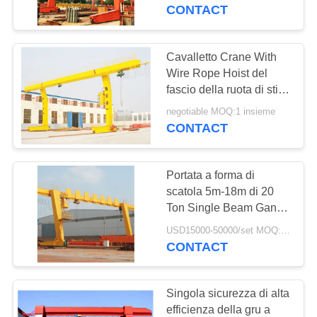
CONTROLLO
CONTACT
DI
QUALITÀ
Cavalletto Crane With
Wire Rope Hoist del
fascio della ruota di stile
CONTATTICI
4 di Europa singolo
negotiable MOQ:1 insieme
CONTACT
RICHIEDA
UNA
Portata a forma di
CITAZIONE
scatola 5m-18m di 20
Ton Single Beam Gantry
Crane
MAPPA
USD15000-50000/set MOQ:1 insieme
CONTACT
DEL
SITO
Singola sicurezza di alta
efficienza della gru a