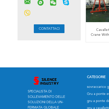
Cavallet
Crane With
Hoist Del
Dell
CON
CATEGORIE
sovraccarico g
SPECIALISTA DI
Gru a ponte 
SOLLEVAMENTO DELLE
gru a ponte de
SOLUZIONI DELLA UN-
FERMATA GLOBALE
gru a cavallett