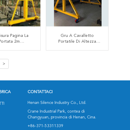
isura Pagina La
Gru A Cavalletto
Portata 2m
Portatile Di Altezza
erazione Di 3 Ton
Regolabile, Gru A
le Gantry Crane
Cavalletto Pieghevole
CONTATTACI
CONTATTACI
Manual
Con 4 Ruote
>
BRICA
CONTATTACI
Henan Silence Industry Co., Ltd.
TTI
Crane Industrial Park, contea di
Changyuan, provincia di Henan, Cina.
+86-371-53311339