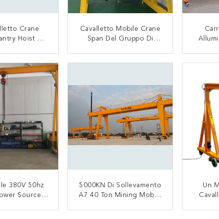
lletto Crane
Cavalletto Mobile Crane
Carr
antry Hoist Del
Span Del Gruppo Di
Allumi
 Della Portata
Lavoro 3.5T
Crane 
Struttura 3,5
Dell'Assemblea 7m
TATTACI
CONTATTACI
nellate
ile 380V 50hz
5000KN Di Sollevamento
Un M
Power Source 3
A7 40 Ton Mining Mobile
Caval
letto Di Mini
Gantry Crane
Mobile
door 2t
Cavo M
TATTACI
CONTATTACI