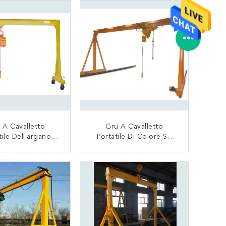
Catena
 A Cavalletto
Gru A Cavalletto
tile Dell'argano
Portatile Di Colore Su
a Mano, Gru A
Ordinazione 5
tto Regolabile Di
Tonnellate, Installazione
CONTATTACI
CONTATTACI
ltezza Mini
Facile Mobile Della Gru A
Cavalletto