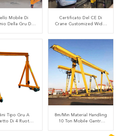
ello Mobile Di
Certificato Del CE Di
nio Della Gru Di
Crane Customized Width
Span 3M-10m Del
Del Cavalletto Del
Cavalletto
Cellulare Di Altezza Di
CONTATTACI
CONTATTACI
Elevazione 8.5m
ini Tipo Gru A
8m/Min Material Handling
letto Di 4 Ruote
10 Ton Mobile Gantry
 Con La Gru Del
Crane
etallico O Della
CONTATTACI
CONTATTACI