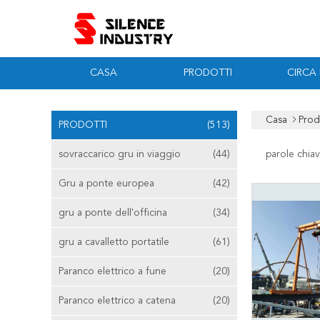
CASA
PRODOTTI
CIRCA
Casa
Prod
PRODOTTI
(513)
sovraccarico gru in viaggio
(44)
parole chiav
Gru a ponte europea
(42)
gru a ponte dell'officina
(34)
gru a cavalletto portatile
(61)
Paranco elettrico a fune
(20)
Paranco elettrico a catena
(20)