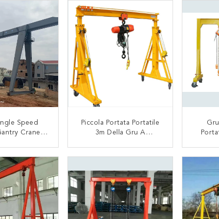
ingle Speed
Piccola Portata Portatile
Gru
Gantry Crane
3m Della Gru A
Porta
ouble Hoist
Cavalletto 3000kg Con 3
Dell
Metri Di Altezza Di
Cavalle
TATTACI
CONTATTACI
Elevazione
A