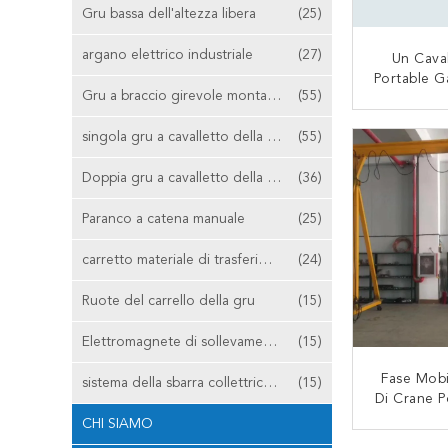
Gru bassa dell'altezza libera
(25)
argano elettrico industriale
(27)
Un Cava
Portable G
Gru a braccio girevole montata colonna
(55)
Cellulare
7m Della 
CON
singola gru a cavalletto della trave
(55)
Ton
Doppia gru a cavalletto della trave
(36)
Paranco a catena manuale
(25)
carretto materiale di trasferimento
(24)
Ruote del carrello della gru
(15)
Elettromagnete di sollevamento
(15)
Fase Mob
sistema della sbarra collettrice della gru
(15)
Di Crane 
Del Caval
CHI SIAMO
In
CON