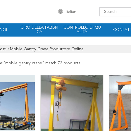
Italian
GIRO DELLA FABBRI
CONTROLLO DI QU
 NOI
CONTATT
CA
ALITÀ
otti
Mobile Gantry Crane Produttore Online
e:"
mobile gantry crane
" match 72 products