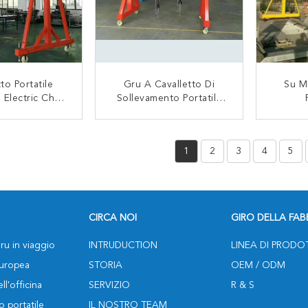
to Portatile
Gru A Cavalletto Di
Su M
 Electric Chain
Sollevamento Portatile
 Magazzino 5T
Leggera 0,5 Tonnellate
Dell'op
'officina
Con La Certificazione
Portab
TATTACI
CONTATTACI
Del CE
1
2
3
4
5
CIRCA NOI
GIRO DELLA FAB
ru in viaggio
INTRUDUCTION
LINEA DI PRODO
europea
STORIA
OEM / ODM
ll'officina
SERVIZIO
R & S
o portatile
IL NOSTRO TEAM